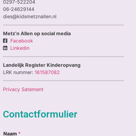
0297-522204
06-24629144
dies@kidsmetznallen.nl
Metz’n Allen op social media
Facebook
Linkedin
Landelijk Register Kinderopvang
LRK nummer:
161587082
Privacy Satement
Contactformulier
o
Naam
*
f